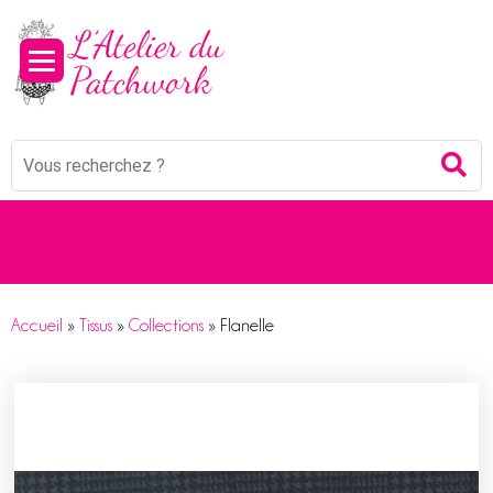
Mots
Re
clés
:
Accueil
»
Tissus
»
Collections
»
Flanelle