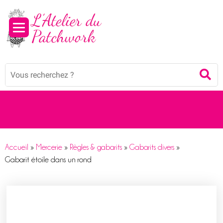
Panneau de gestion des cookies
Mots
Re
clés
:
Accueil
»
Mercerie
»
Règles & gabarits
»
Gabarits divers
»
Gabarit étoile dans un rond