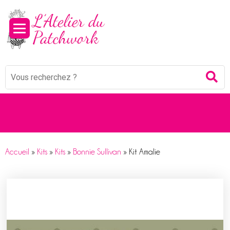
Panneau de gestion des cookies
Mots
Re
clés
:
Accueil
»
Kits
»
Kits
»
Bonnie Sullivan
»
Kit Amalie