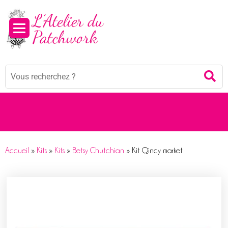
Panneau de gestion des cookies
Mots
Re
clés
:
Accueil
»
Kits
»
Kits
»
Betsy Chutchian
»
Kit Qincy market