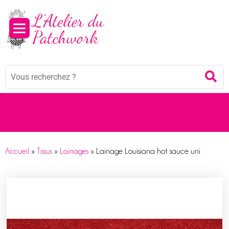
Mots
Re
clés
:
Accueil
»
Tissus
»
Lainages
»
Lainage Louisiana hot sauce uni