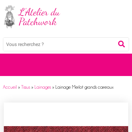
Panneau de gestion des cookies
Mots
Re
clés
:
Accueil
»
Tissus
»
Lainages
»
Lainage Merlot grands carreaux