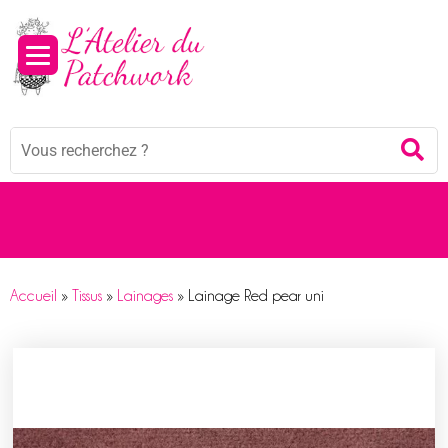
Panneau de gestion des cookies
Mots
Re
clés
:
Accueil
»
Tissus
»
Lainages
»
Lainage Red pear uni