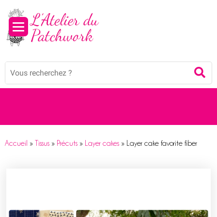
Panneau de gestion des cookies
Mots
Re
clés
:
Accueil
»
Tissus
»
Précuts
»
Layer cakes
»
Layer cake favorite fiber