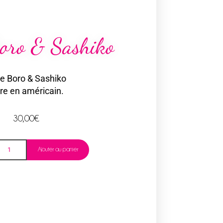
oro & Sashiko
re Boro & Sashiko
vre en américain.
30,00
€
Ajouter au panier