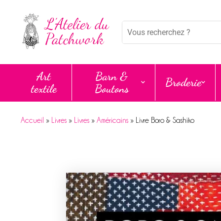
Mots
clés
:
Art
Barn &
Broderie
textile
Boutons
Accueil
»
Livres
»
Livres
»
Américains
»
Livre Boro & Sashiko