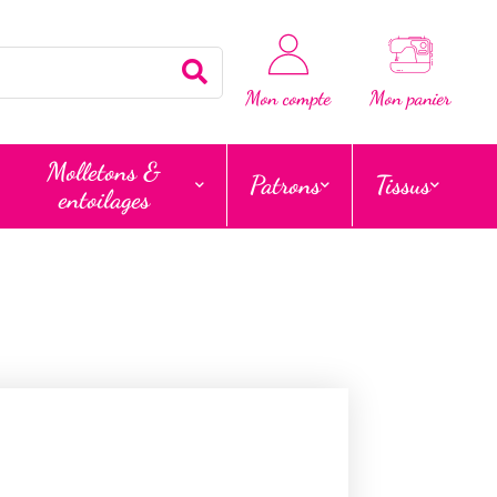
Rechercher
Mon compte
Mon panier
Molletons &
Patrons
Tissus
entoilages