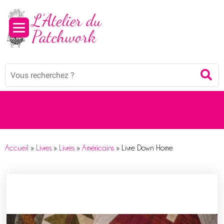
Panneau de gestion des cookies
Mots
Re
clés
:
Accueil
»
Livres
»
Livres
»
Américains
»
Livre Down Home