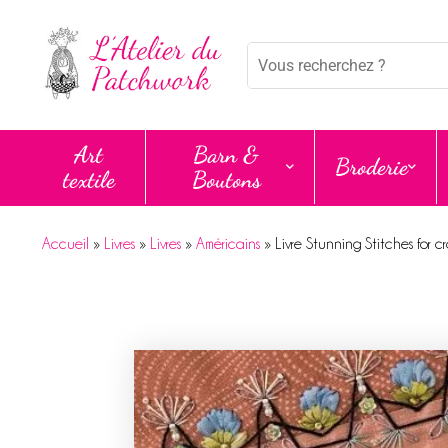
Panneau de gestion des cookies
Mots
clés
:
Art
Barn &
Broderie
textile
Boutons
Accueil
»
Livres
»
Livres
»
Américains
»
Livre Stunning Stitches for cr