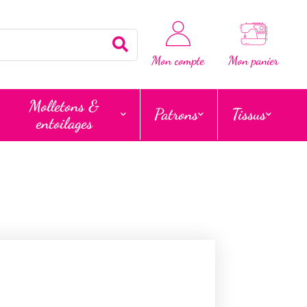
Rechercher
Mon compte
Mon panier
Molletons &
Patrons
Tissus
entoilages