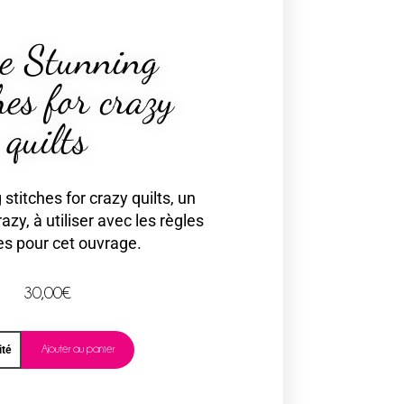
e Stunning
hes for crazy
quilts
stitches for crazy quilts, un
razy, à utiliser avec les règles
s pour cet ouvrage.
30,00
€
Ajouter au panier
ité