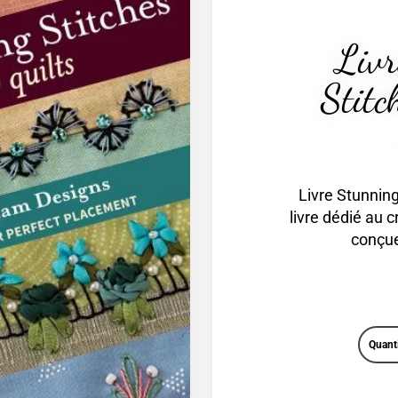
Livr
Stitc
Livre Stunning 
livre dédié au c
conçue
Quant