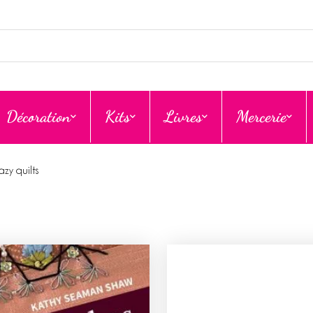
Décoration
Kits
Livres
Mercerie
azy quilts