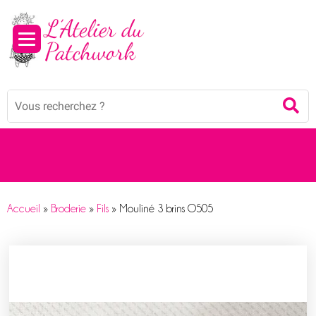
Panneau de gestion des cookies
Mots
Re
clés
:
Accueil
»
Broderie
»
Fils
»
Mouliné 3 brins O505