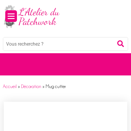
Panneau de gestion des cookies
Mots
Re
clés
:
Accueil
»
Décoration
»
Mug cutter