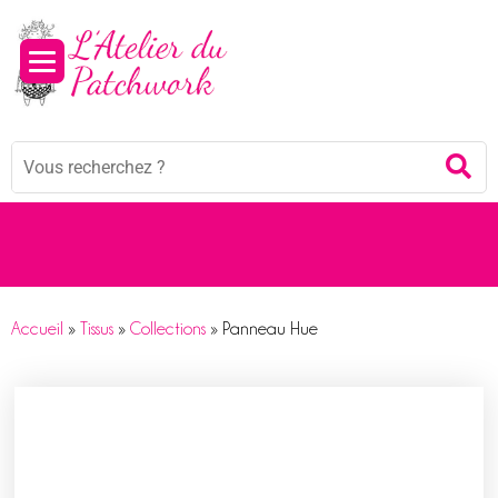
Panneau de gestion des cookies
Mots
Re
clés
:
Accueil
»
Tissus
»
Collections
»
Panneau Hue