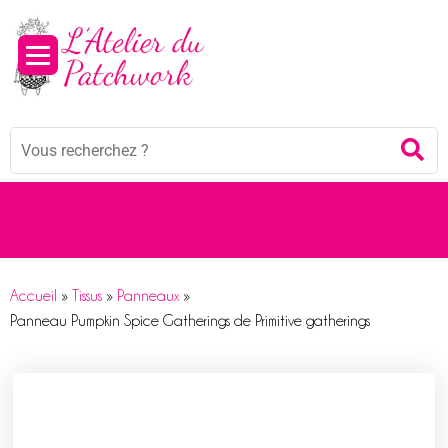
Panneau de gestion des cookies
Mots
Re
clés
:
Accueil
»
Tissus
»
Panneaux
»
Panneau Pumpkin Spice Gatherings de Primitive gatherings