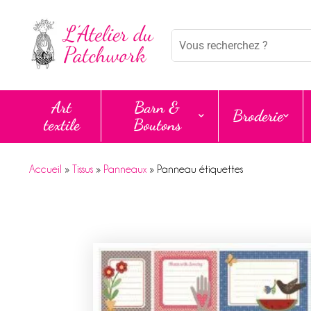
Panneau de gestion des cookies
Mots
clés
:
Art
Barn &
Broderie
textile
Boutons
Accueil
»
Tissus
»
Panneaux
»
Panneau étiquettes