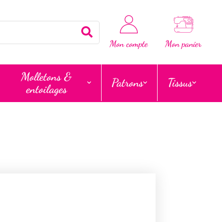
Rechercher
Mon compte
Mon panier
Molletons &
Patrons
Tissus
entoilages