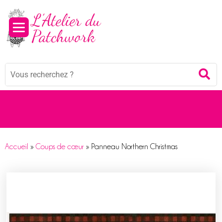
Panneau de gestion des cookies
Mots
Re
clés
:
Accueil
»
Coups de cœur
»
Panneau Northern Christmas