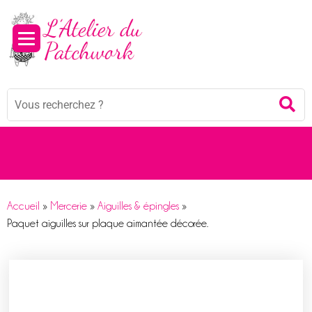
Panneau de gestion des cookies
Mots
Re
clés
:
Accueil
»
Mercerie
»
Aiguilles & épingles
»
Paquet aiguilles sur plaque aimantée décorée.