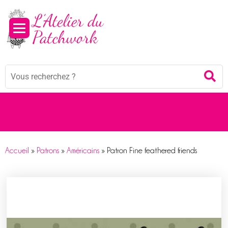
Panneau de gestion des cookies
Mots
Re
clés
:
Accueil
»
Patrons
»
Américains
»
Patron Fine feathered friends