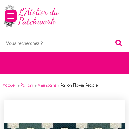
Panneau de gestion des cookies
Mots
Re
clés
:
Accueil
»
Patrons
»
Américains
»
Patron Flower Peddler