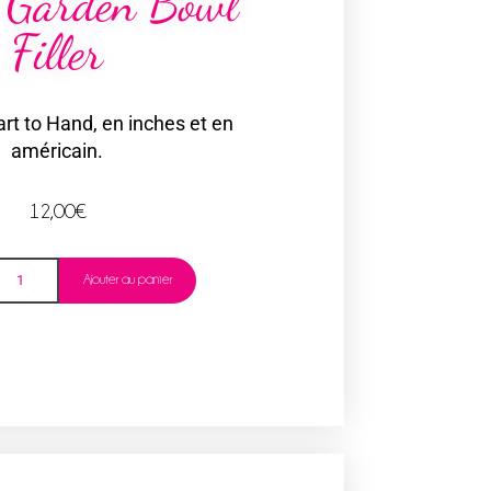
 Garden Bowl
Filler
rt to Hand, en inches et en
américain.
12,00
€
Ajouter au panier