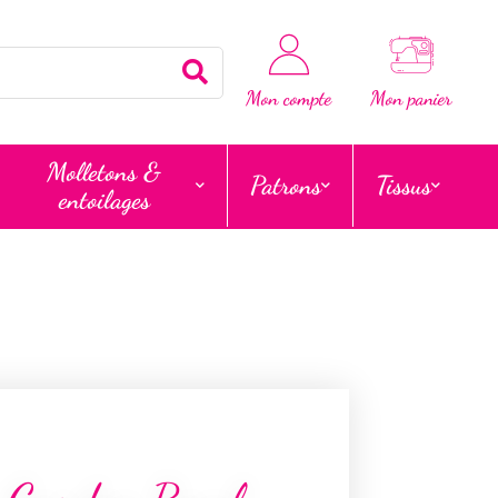
Rechercher
Mon compte
Mon panier
Molletons &
Patrons
Tissus
entoilages