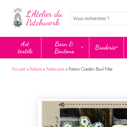
Panneau de gestion des cookies
Mots
clés
:
Art
Barn &
Broderie
textile
Boutons
Accueil
»
Patrons
»
Américains
»
Patron Garden Bowl Filler