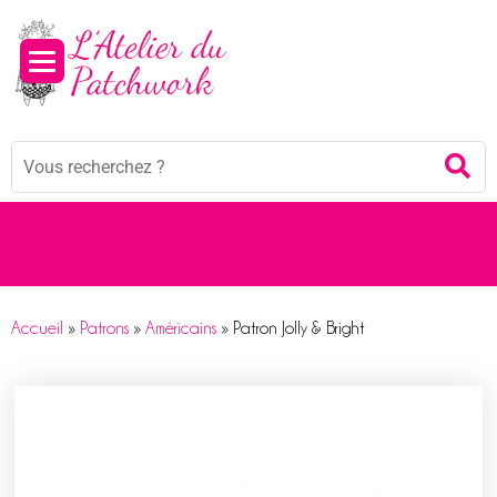
Panneau de gestion des cookies
Mots
Re
clés
:
Accueil
»
Patrons
»
Américains
»
Patron Jolly & Bright