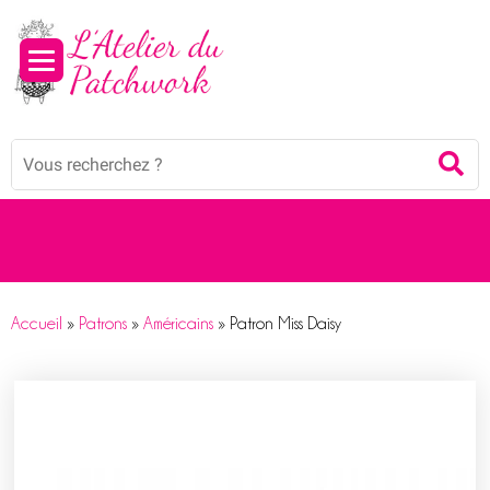
Panneau de gestion des cookies
Mots
Re
clés
:
Accueil
»
Patrons
»
Américains
»
Patron Miss Daisy