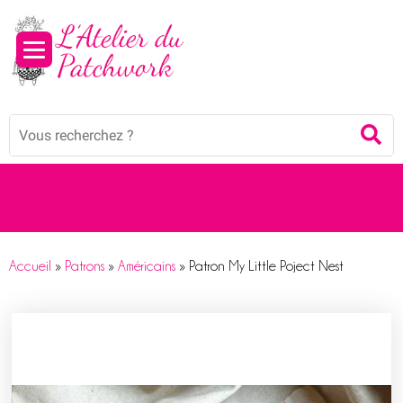
Panneau de gestion des cookies
Mots
Re
clés
:
Accueil
»
Patrons
»
Américains
»
Patron My Little Poject Nest