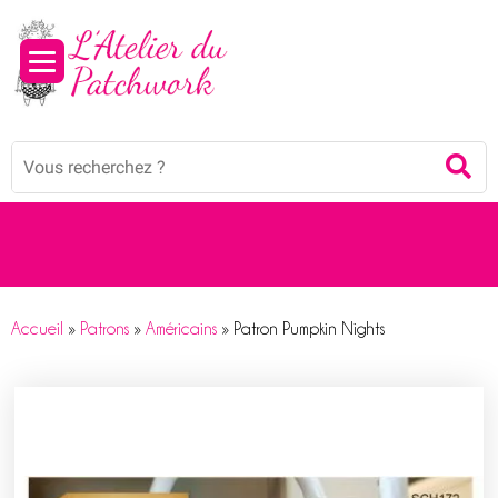
Panneau de gestion des cookies
Mots
Re
clés
:
Accueil
»
Patrons
»
Américains
»
Patron Pumpkin Nights