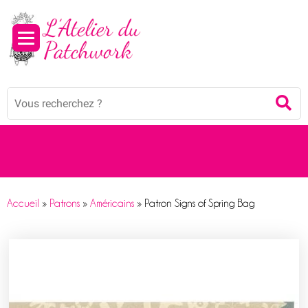
Panneau de gestion des cookies
Mots
Re
clés
:
Accueil
»
Patrons
»
Américains
»
Patron Signs of Spring Bag