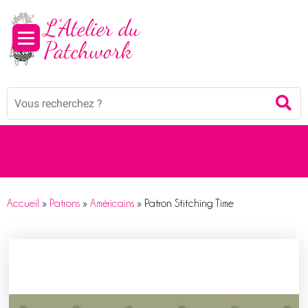
Panneau de gestion des cookies
Mots
Re
clés
:
Accueil
»
Patrons
»
Américains
»
Patron Stitching Time