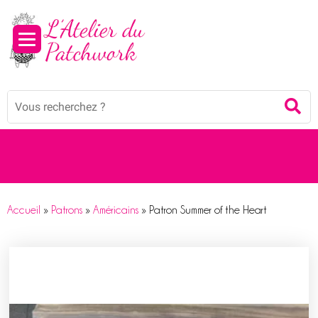
Panneau de gestion des cookies
Mots
Re
clés
:
Accueil
»
Patrons
»
Américains
»
Patron Summer of the Heart