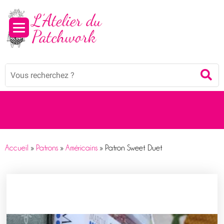
Mots
Re
clés
:
Accueil
»
Patrons
»
Américains
»
Patron Sweet Duet