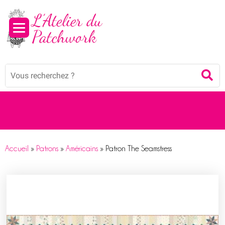
Panneau de gestion des cookies
Mots
Re
clés
:
Accueil
»
Patrons
»
Américains
»
Patron The Seamstress