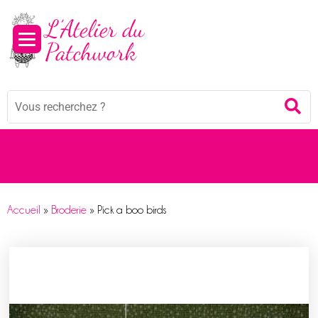
Panneau de gestion des cookies
Mots
Re
clés
:
Accueil
»
Broderie
»
Pick a boo birds