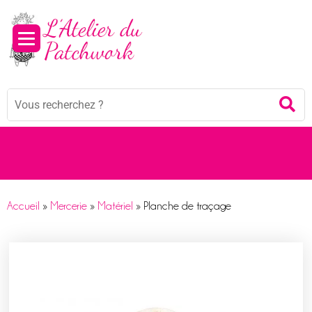
Panneau de gestion des cookies
Mots
Re
clés
:
Accueil
»
Mercerie
»
Matériel
»
Planche de traçage