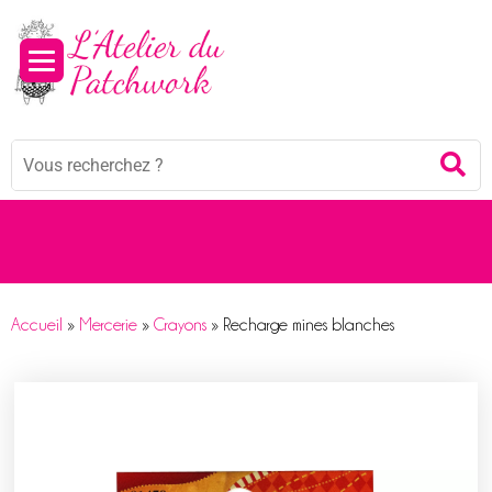
Panneau de gestion des cookies
Mots
Re
clés
:
Accueil
»
Mercerie
»
Crayons
»
Recharge mines blanches