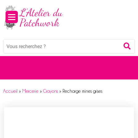
Panneau de gestion des cookies
Mots
Re
clés
:
Accueil
»
Mercerie
»
Crayons
»
Recharge mines grises