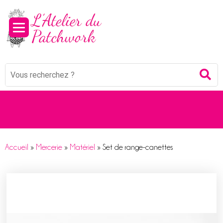
Panneau de gestion des cookies
Mots
Re
clés
:
Accueil
»
Mercerie
»
Matériel
»
Set de range-canettes