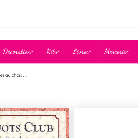
Décoration
Kits
Livres
Mercerie
èles au choix….