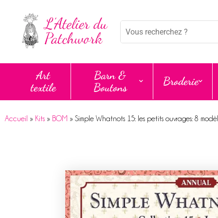
Panneau de gestion des cookies
Mots
clés
:
Art
Barn &
Broderie
textile
Boutons
Accueil
»
Kits
»
BOM
»
Simple Whatnots 15: les petits ouvrages: 8 mod