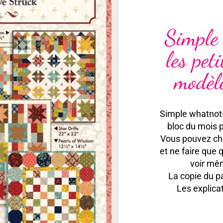
Simple
les pet
modèl
Simple whatnot
bloc du mois p
Vous pouvez ch
et ne faire que 
voir mêm
La copie du pa
Les explica