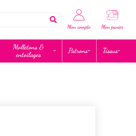
Rechercher
Mon compte
Mon panier
Molletons &
Patrons
Tissus
entoilages