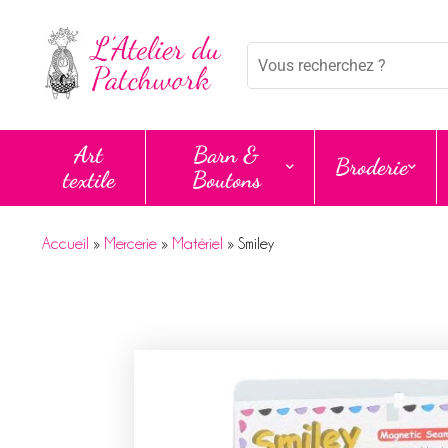
Panneau de gestion des cookies
Mots
clés
:
Art
Barn &
Broderie
textile
Boutons
Accueil
»
Mercerie
»
Matériel
»
Smiley