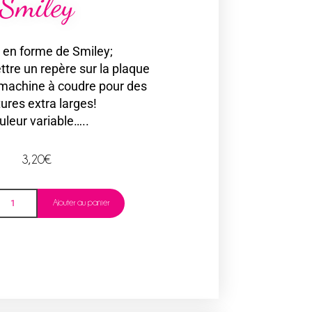
Smiley
 en forme de Smiley;
tre un repère sur la plaque
a machine à coudre pour des
ures extra larges!
uleur variable…..
3,20
€
Ajouter au panier