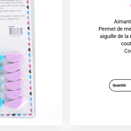
Aimant
Permet de met
aiguille de l
cout
Co
Quantité