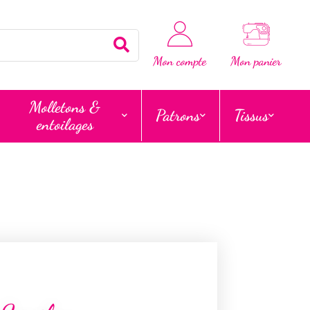
Rechercher
Mon compte
Mon panier
Molletons &
Patrons
Tissus
entoilages