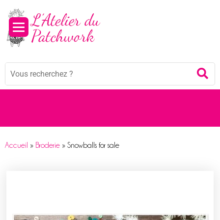
Panneau de gestion des cookies
Mots
Re
clés
:
Accueil
»
Broderie
»
Snowballs for sale