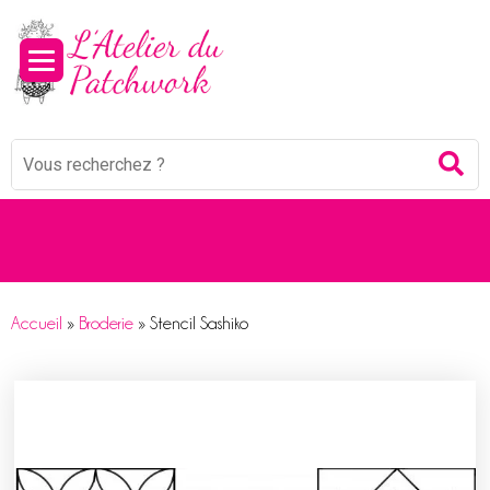
Mots
Re
clés
:
Accueil
»
Broderie
»
Stencil Sashiko