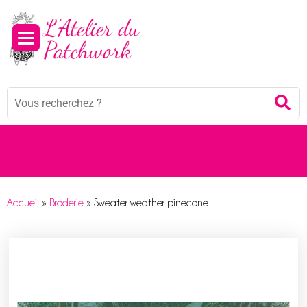
Panneau de gestion des cookies
Mots
Re
clés
:
Accueil
»
Broderie
»
Sweater weather pinecone