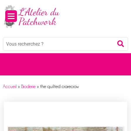
Panneau de gestion des cookies
Mots
Re
clés
:
Accueil
»
Broderie
»
the quilted crarecrow