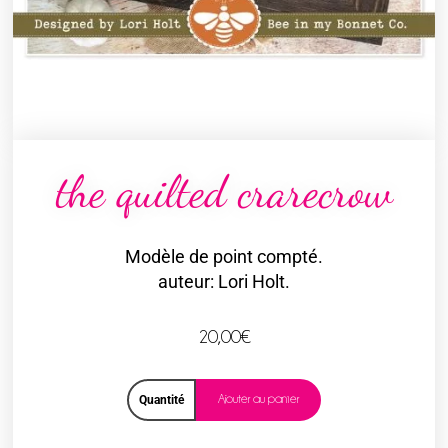
the quilted crarecrow
Modèle de point compté.
auteur: Lori Holt.
20,00
€
Ajouter au panier
Quantité