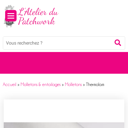
Panneau de gestion des cookies
Mots
Re
clés
:
Accueil
»
Molletons & entoilages
»
Molletons
»
Thermolam