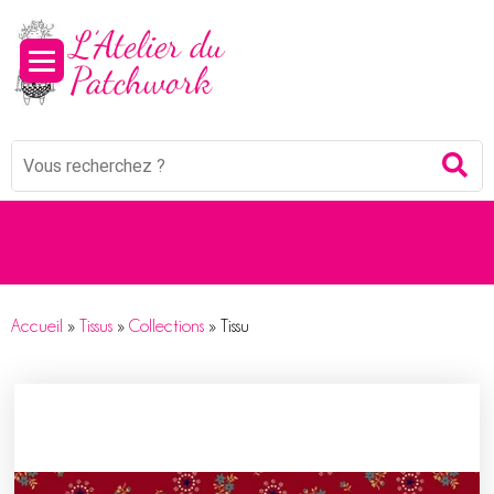
Mots
Re
clés
:
Accueil
»
Tissus
»
Collections
»
Tissu