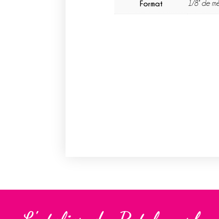
Format
1/8° de mè