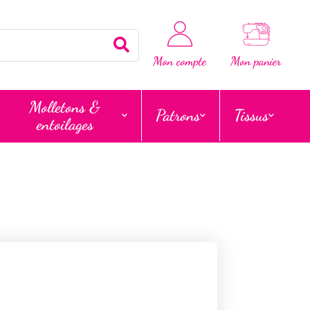
Rechercher
Mon compte
Mon panier
Molletons &
Patrons
Tissus
entoilages