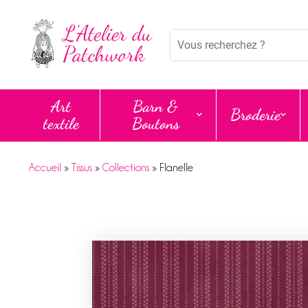
Panneau de gestion des cookies
Mots
clés
:
Art
Barn &
Broderie
textile
Boutons
Accueil
»
Tissus
»
Collections
»
Flanelle