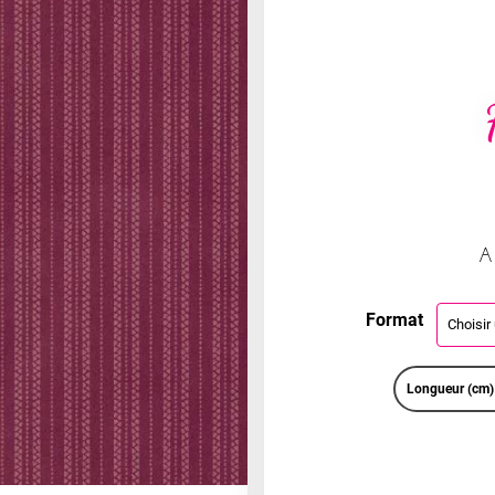
A
Format
Longueur (cm)