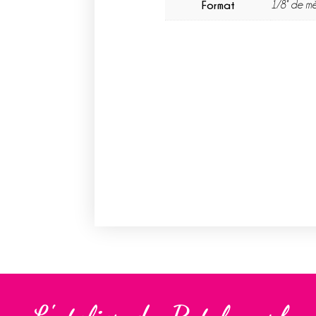
Format
1/8° de mè