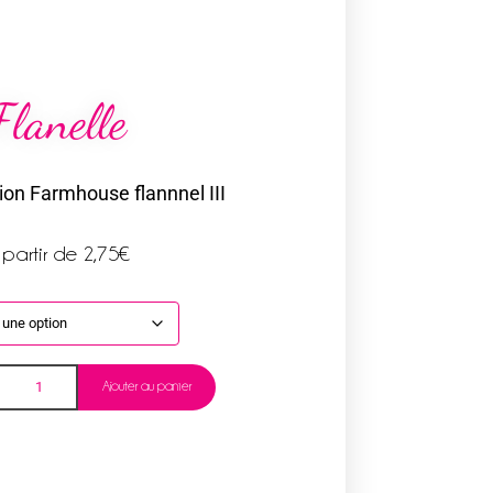
Flanelle
tion Farmhouse flannnel III
 partir de
2,75
€
Ajouter au panier