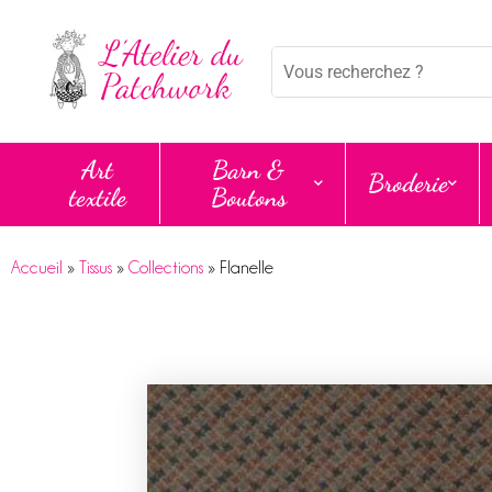
Mots
clés
:
Art
Barn &
Broderie
textile
Boutons
Accueil
»
Tissus
»
Collections
»
Flanelle