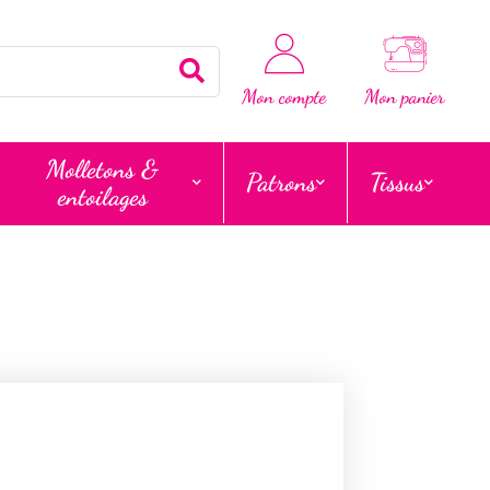
Rechercher
Mon compte
Mon panier
Molletons &
Patrons
Tissus
entoilages