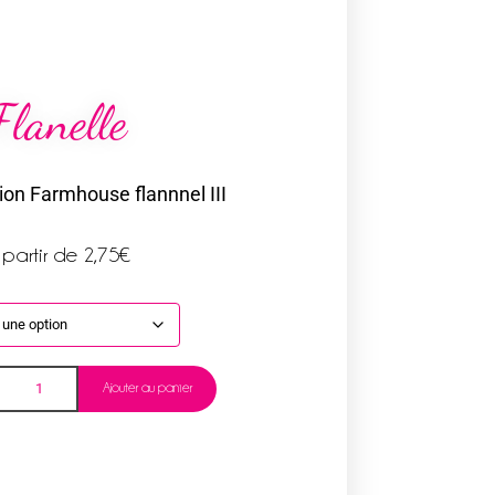
Flanelle
tion Farmhouse flannnel III
 partir de
2,75
€
Ajouter au panier