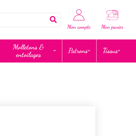
Rechercher
Mon compte
Mon panier
Molletons &
Patrons
Tissus
entoilages