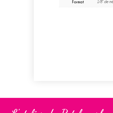
Format
1/8° de mè