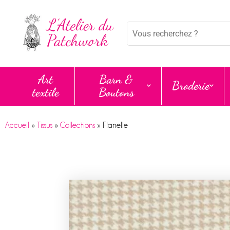
Panneau de gestion des cookies
Mots
clés
:
Art
Barn &
Broderie
textile
Boutons
Accueil
»
Tissus
»
Collections
»
Flanelle