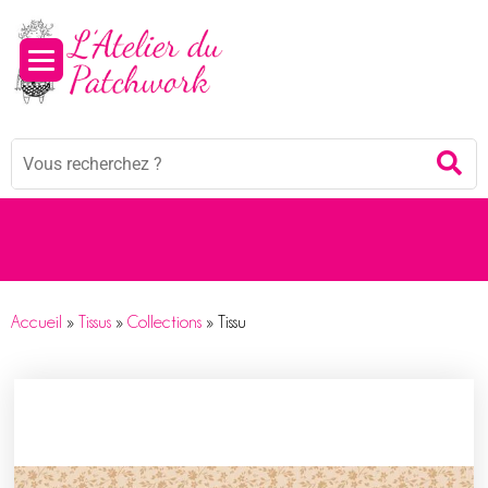
Mots
Re
clés
:
Accueil
»
Tissus
»
Collections
»
Tissu