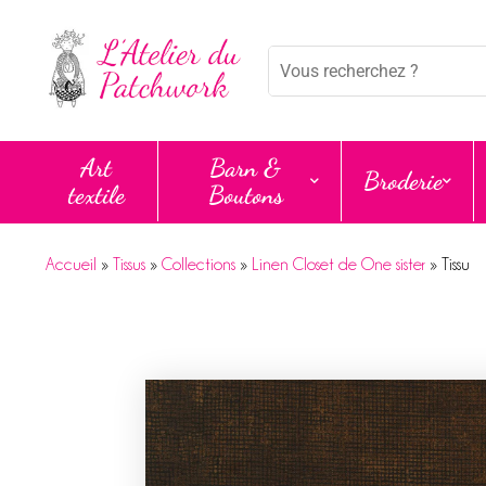
Panneau de gestion des cookies
Mots
clés
:
Art
Barn &
Broderie
textile
Boutons
Accueil
»
Tissus
»
Collections
»
Linen Closet de One sister
»
Tissu