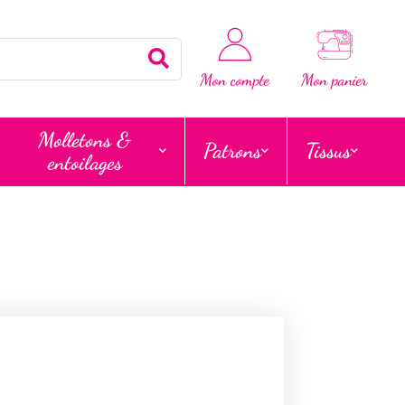
Rechercher
Mon compte
Mon panier
Molletons &
Patrons
Tissus
entoilages