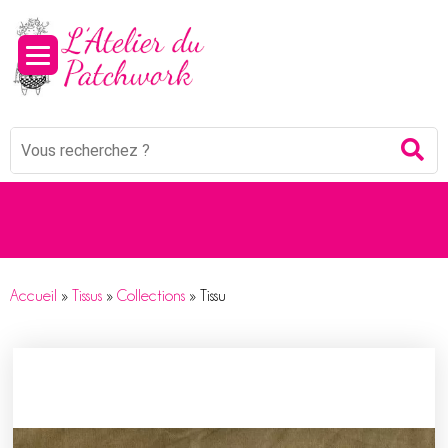
Mots
Re
clés
:
Accueil
»
Tissus
»
Collections
»
Tissu