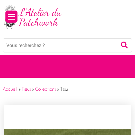
Mots
Re
clés
:
Accueil
»
Tissus
»
Collections
»
Tissu